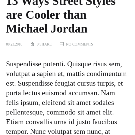
13 Ways Street Styles
are Cooler than
Michael Jordan
ON
08.23.2018
0 SHARE
NO COMMENTS
13
WAYS
STREET
Suspendisse potenti. Quisque risus sem,
STYLES
ARE
volutpat a sapien et, mattis condimentum
COOLER
est. Suspendisse feugiat cursus turpis, et
THAN
MICHAEL
porta lectus euismod accumsan. Nam
JORDAN
felis ipsum, eleifend sit amet sodales
pellentesque, commodo sit amet elit.
Etiam convallis urna id justo faucibus
tempor. Nunc volutpat sem nunc, at