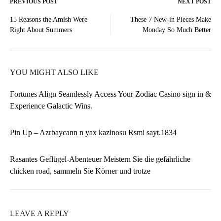
PREVIOUS POST
NEXT POST
Post
15 Reasons the Amish Were
These 7 New-in Pieces Make
Right About Summers
Monday So Much Better
navigation
YOU MIGHT ALSO LIKE
Fortunes Align Seamlessly Access Your Zodiac Casino sign in &
Experience Galactic Wins.
Pin Up – Azrbaycann n yax kazinosu Rsmi sayt.1834
Rasantes Geflügel-Abenteuer Meistern Sie die gefährliche
chicken road, sammeln Sie Körner und trotze
LEAVE A REPLY