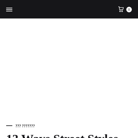
Cart
0
??? ???????